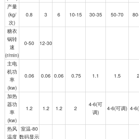
产量
(kg/
0.8
3
6
10-15
30-35
50-70
80
次)
糖衣
锅转
0-50
12-30
速
(r/min)
主电
机功
0.06
0.06
0.06
0.75
1.1
1.5
2
率
(kw)
加热
器功
4-6(可
1.2
1.2
1.2
2
4-6(可调)
4-6
率
调)
(kw)
热风
室温-80
温度
数码显示