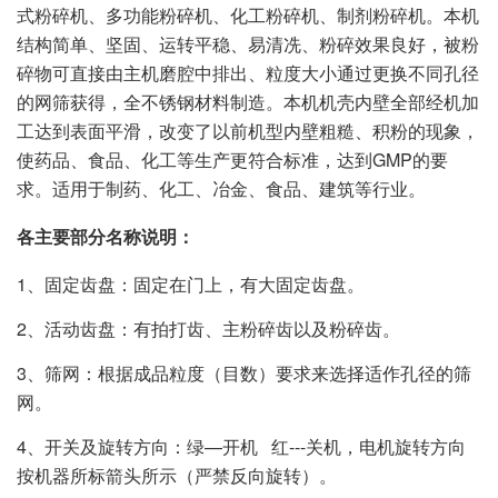
式粉碎机、多功能粉碎机、化工粉碎机、制剂粉碎机。本机
结构简单、坚固、运转平稳、易清冼、粉碎效果良好，被粉
碎物可直接由主机磨腔中排出、粒度大小通过更换不同孔径
的网筛获得，全不锈钢材料制造。本机机壳内壁全部经机加
工达到表面平滑，改变了以前机型内壁粗糙、积粉的现象，
使药品、食品、化工等生产更符合标准，达到GMP的要
求。适用于制药、化工、冶金、食品、建筑等行业。
各主要部分名称说明：
1、固定齿盘：固定在门上，有大固定齿盘。
2、活动齿盘：有拍打齿、主粉碎齿以及粉碎齿。
3、筛网：根据成品粒度（目数）要求来选择适作孔径的筛
网。
4、开关及旋转方向：绿—开机 红---关机，电机旋转方向
按机器所标箭头所示（严禁反向旋转）。