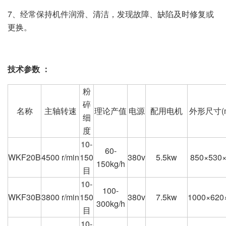
7、经常保持机件润滑、清洁，发现故障、缺陷及时修复或
更换。
技术参数 ：
粉
碎
名称
主轴转速
理论产值
电源
配用电机
外形尺寸(
细
度
10-
60-
WKF20B
4500 r/min
150
380v
5.5kw
850×530
150kg/h
目
10-
100-
WKF30B
3800 r/min
150
380v
7.5kw
1000×620
300kg/h
目
10-