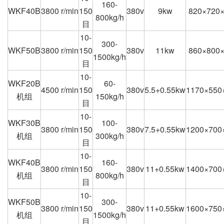
160-
WKF40B
3800 r/min
150
380v
9kw
820×720
800kg/h
目
10-
300-
WKF50B
3800 r/min
150
380v
11kw
860×800
1500kg/h
目
10-
WKF20B
60-
4500 r/min
150
380v
5.5+0.55kw
1170×550
机组
150kg/h
目
10-
WKF30B
100-
3800 r/min
150
380v
7.5+0.55kw
1200×700
机组
300kg/h
目
10-
WKF40B
160-
3800 r/min
150
380v
11+0.55kw
1400×700
机组
800kg/h
目
10-
WKF50B
300-
3800 r/min
150
380v
11+0.55kw
1600×750
机组
1500kg/h
目